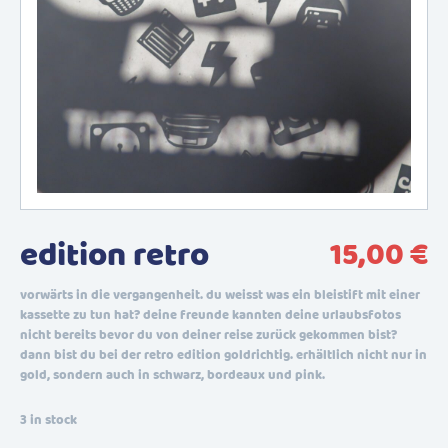
edition retro
15,00
€
vorwärts in die vergangenheit. du weisst was ein bleistift mit einer
kassette zu tun hat? deine freunde kannten deine urlaubsfotos
nicht bereits bevor du von deiner reise zurück gekommen bist?
dann bist du bei der retro edition goldrichtig. erhältlich nicht nur in
gold, sondern auch in schwarz, bordeaux und pink.
3 in stock