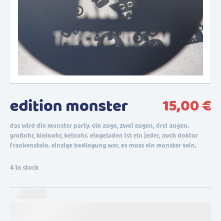
edition monster
15,00
€
das wird die monster party. ein auge, zwei augen, drei augen.
großohr, kleinohr, keinohr. eingeladen ist ein jeder, auch doktor
frankenstein. einzige bedingung war, es muss ein monster sein.
4 in stock