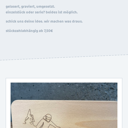
gelasert, graviert, umgesetzt.
einzelstück oder serie? beides ist möglich.
schick uns deine idee. wir machen was draus.
stückzahlabhängig ab 7,50€