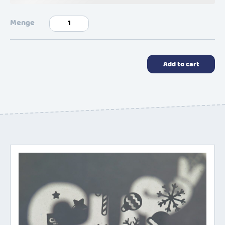
edition
monster
quantity
Add to cart