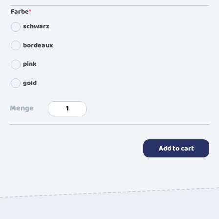
Farbe
*
(required)
schwarz
bordeaux
pink
gold
edition
retro
quantity
Add to cart