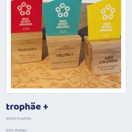
trophäe +
deine trophäe.
dein design.