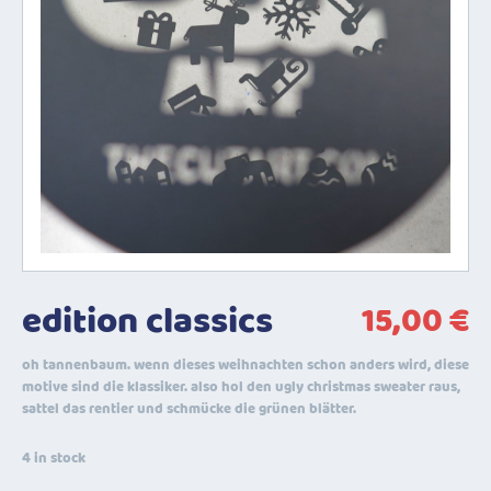
edition classics
15,00
€
oh tannenbaum. wenn dieses weihnachten schon anders wird, diese
motive sind die klassiker. also hol den ugly christmas sweater raus,
sattel das rentier und schmücke die grünen blätter.
4 in stock