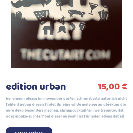
edition urban
15,00
€
bei einem release im movember dürfen schnurrbärte natürlich nicht
fehlen! neben diesen findet ihr eine wilde melange an objekten die
eure deko besonders machen. shrimpcocktailfan, weltraumtourist
oder alpaka-züchter? bei dieser auswahl ist für jeden etwas dabei!